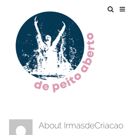
Skip
to
content
About
IrmasdeCriacao