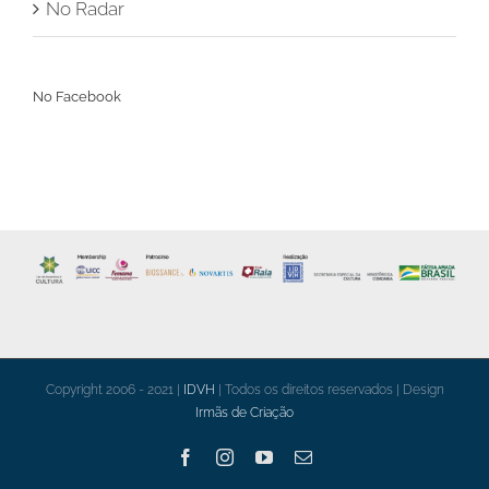
No Radar
No Facebook
Copyright 2006 - 2021 |
IDVH
| Todos os direitos reservados | Design
Irmãs de Criação
Facebook
Instagram
YouTube
Email